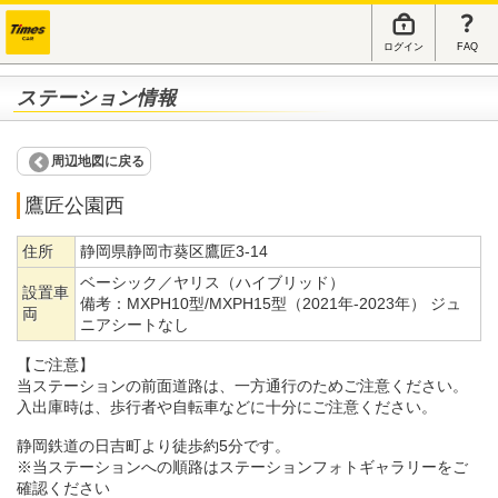
ログイン
FAQ
ステーション情報
周辺地図に戻る
鷹匠公園西
住所
静岡県静岡市葵区鷹匠3-14
ベーシック／ヤリス（ハイブリッド）
設置車
備考：
MXPH10型/MXPH15型（2021年-2023年） ジュ
両
ニアシートなし
【ご注意】
当ステーションの前面道路は、一方通行のためご注意ください。
入出庫時は、歩行者や自転車などに十分にご注意ください。
静岡鉄道の日吉町より徒歩約5分です。
※当ステーションへの順路はステーションフォトギャラリーをご
確認ください