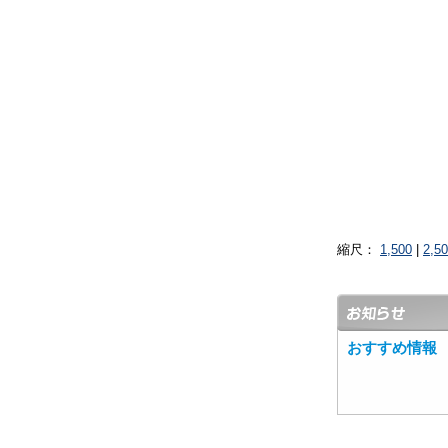
縮尺：
1,500
|
2,5
おすすめ情報