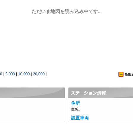
ただいま地図を読み込み中です...
00
|
5,000
|
10,000
|
20,000
|
住所
住所1
設置車両