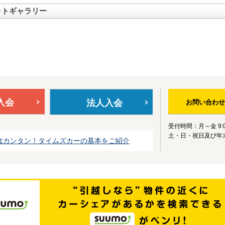
ォトギャラリー
入会
法人入会
お問い合わせ
受付時間：月～金 9:0
土・日・祝日及び年
はカンタン！タイムズカーの基本をご紹介