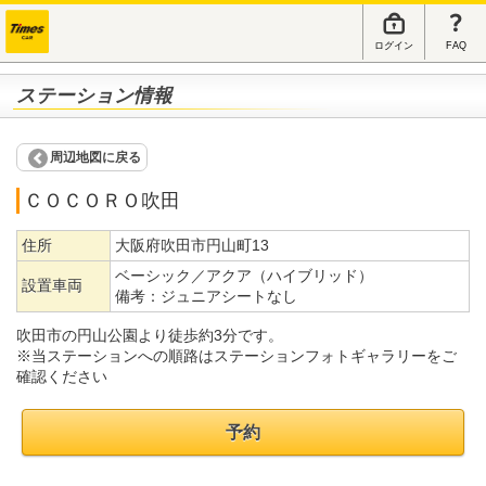
ログイン
FAQ
ステーション情報
周辺地図に戻る
ＣＯＣＯＲＯ吹田
住所
大阪府吹田市円山町13
ベーシック／アクア（ハイブリッド）
設置車両
備考：
ジュニアシートなし
吹田市の円山公園より徒歩約3分です。
※当ステーションへの順路はステーションフォトギャラリーをご
確認ください
予約