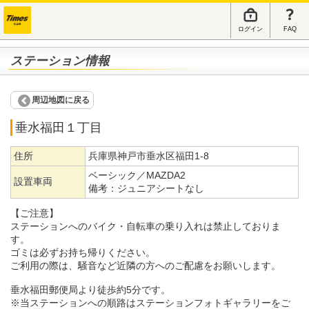
ログイン
FAQ
ステーション情報
周辺地図に戻る
垂水福田１丁目
住所
兵庫県神戸市垂水区福田1-8
ベーシック／MAZDA2
設置車両
備考：
ジュニアシートなし
【ご注意】
ステーションへのバイク・自転車の乗り入れは禁止しておりま
す。
ゴミは必ずお持ち帰りください。
ご利用の際は、騒音など近隣の方へのご配慮をお願いします。
垂水福田郵便局より徒歩約5分です。
※当ステーションへの順路はステーションフォトギャラリーをご