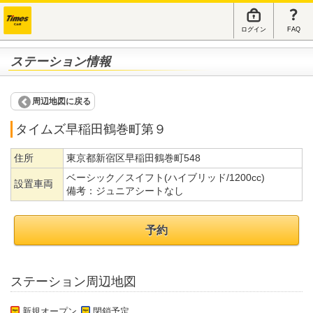
ログイン
FAQ
ステーション情報
周辺地図に戻る
タイムズ早稲田鶴巻町第９
住所
東京都新宿区早稲田鶴巻町548
ベーシック／スイフト(ハイブリッド/1200cc)
設置車両
備考：
ジュニアシートなし
予約
ステーション周辺地図
新規オープン
閉鎖予定