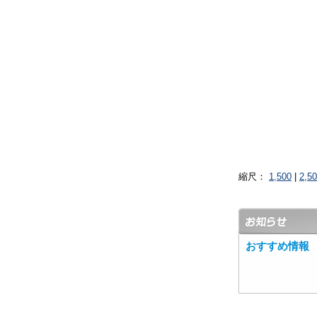
縮尺：
1,500
|
2,5
おすすめ情報