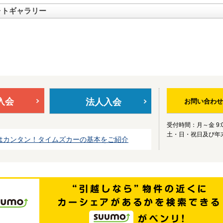
ォトギャラリー
入会
法人入会
お問い合わせ
受付時間：月～金 9:0
土・日・祝日及び年
はカンタン！タイムズカーの基本をご紹介