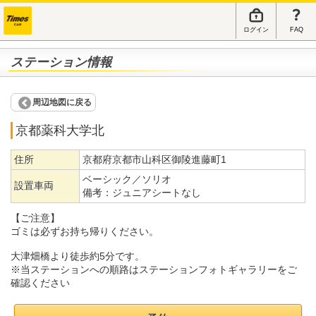
ログイン
FAQ
ステーション情報
周辺地図に戻る
京都薬科大学北
住所
京都府京都市山科区御陵進藤町1
ベーシック／ソリオ
設置車両
備考：
ジュニアシートなし
【ご注意】
ゴミは必ずお持ち帰りください。
大津畑橋より徒歩約5分です。
※当ステーションへの順路はステーションフォトギャラリーをご
確認ください