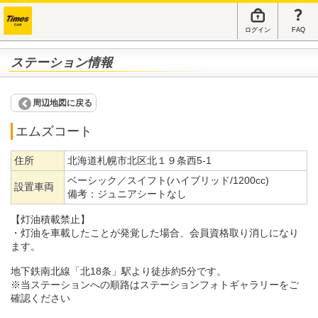
ログイン
FAQ
ステーション情報
周辺地図に戻る
エムズコート
住所
北海道札幌市北区北１９条西5-1
ベーシック／スイフト(ハイブリッド/1200cc)
設置車両
備考：
ジュニアシートなし
【灯油積載禁止】
・灯油を車載したことが発覚した場合、会員資格取り消しになり
ます。
地下鉄南北線「北18条」駅より徒歩約5分です。
※当ステーションへの順路はステーションフォトギャラリーをご
確認ください