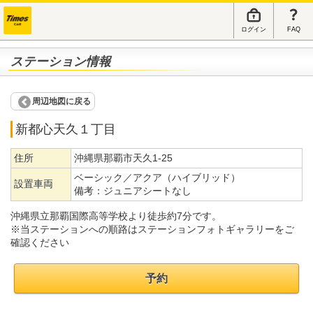
ログイン
FAQ
ステーション情報
周辺地図に戻る
新都心天久１丁目
住所
沖縄県那覇市天久1-25
ベーシック／アクア（ハイブリッド）
設置車両
備考：
ジュニアシートなし
沖縄県立那覇国際高等学校より徒歩約7分です。
※当ステーションへの順路はステーションフォトギャラリーをご
確認ください
予約