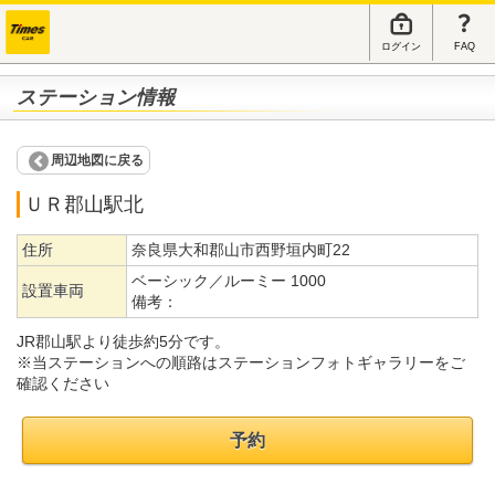
ログイン
FAQ
ステーション情報
周辺地図に戻る
ＵＲ郡山駅北
住所
奈良県大和郡山市西野垣内町22
ベーシック／ルーミー 1000
設置車両
備考：
JR郡山駅より徒歩約5分です。
※当ステーションへの順路はステーションフォトギャラリーをご
確認ください
予約