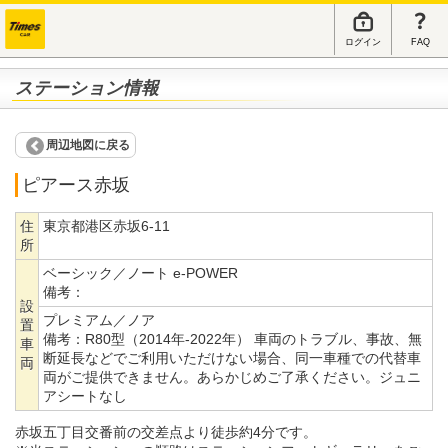
ログイン
FAQ
ステーション情報
周辺地図に戻る
ピアース赤坂
住
東京都港区赤坂6-11
所
ベーシック／ノート e-POWER
備考：
設
プレミアム／ノア
置
備考：
R80型（2014年-2022年） 車両のトラブル、事故、無
車
断延長などでご利用いただけない場合、同一車種での代替車
両
両がご提供できません。あらかじめご了承ください。ジュニ
アシートなし
赤坂五丁目交番前の交差点より徒歩約4分です。