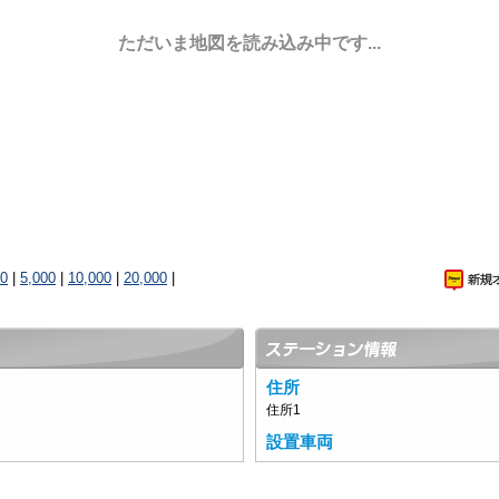
ただいま地図を読み込み中です...
00
|
5,000
|
10,000
|
20,000
|
住所
住所1
設置車両