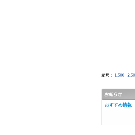
縮尺：
1,500
|
2,5
おすすめ情報