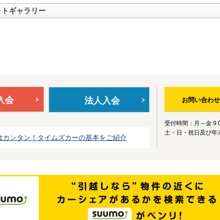
ォトギャラリー
入会
法人入会
お問い合わせ
受付時間：月～金 9:0
土・日・祝日及び年
はカンタン！タイムズカーの基本をご紹介