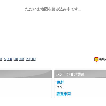
ただいま地図を読み込み中です...
00
|
5,000
|
10,000
|
20,000
|
住所
住所1
設置車両