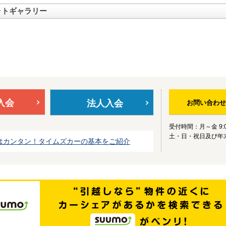
ォトギャラリー
入会
法人入会
お問い合わせ
受付時間：月～金 9:0
土・日・祝日及び年
はカンタン！タイムズカーの基本をご紹介