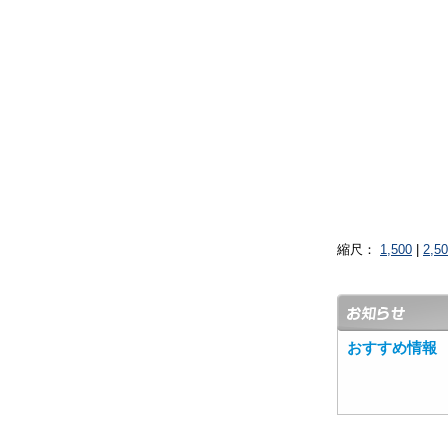
縮尺：
1,500
|
2,5
おすすめ情報