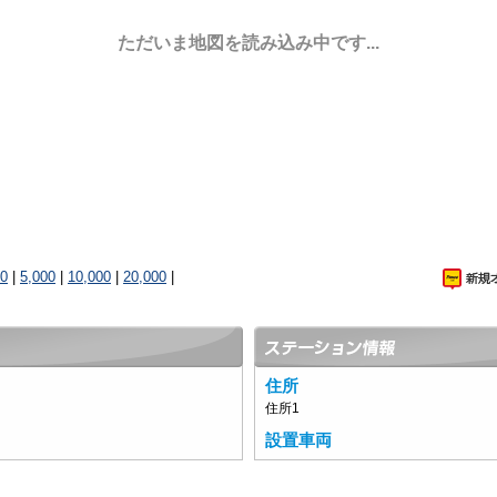
ただいま地図を読み込み中です...
00
|
5,000
|
10,000
|
20,000
|
住所
住所1
設置車両