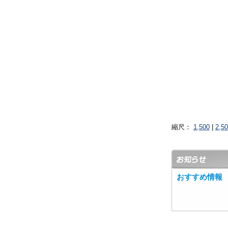
縮尺：
1,500
|
2,5
おすすめ情報