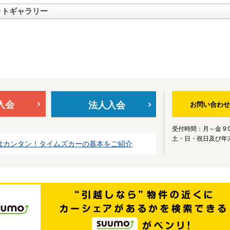
ォトギャラリー
入会
法人入会
お問い合わせ
受付時間：月～金 9:0
土・日・祝日及び年
はカンタン！タイムズカーの基本をご紹介