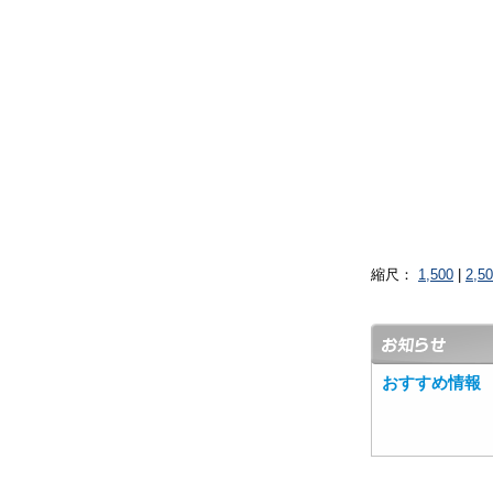
縮尺：
1,500
|
2,5
おすすめ情報