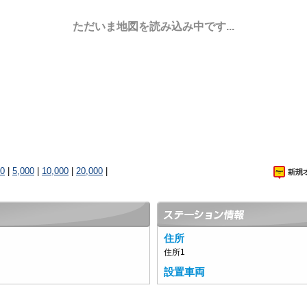
ただいま地図を読み込み中です...
00
|
5,000
|
10,000
|
20,000
|
住所
住所1
設置車両