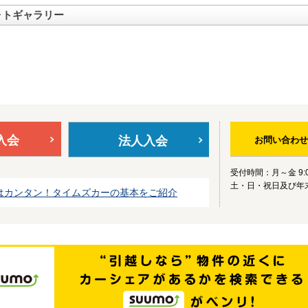
ォトギャラリー
入会
法人入会
お問い合わせ
受付時間：月～金 9:0
土・日・祝日及び年
はカンタン！タイムズカーの基本をご紹介