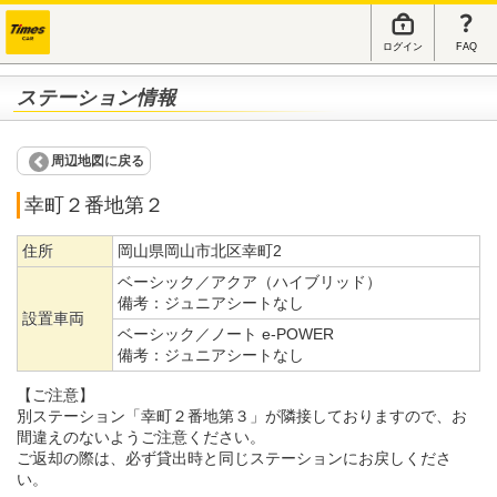
ログイン
FAQ
ステーション情報
周辺地図に戻る
幸町２番地第２
住所
岡山県岡山市北区幸町2
ベーシック／アクア（ハイブリッド）
備考：
ジュニアシートなし
設置車両
ベーシック／ノート e-POWER
備考：
ジュニアシートなし
【ご注意】
別ステーション「幸町２番地第３」が隣接しておりますので、お
間違えのないようご注意ください。
ご返却の際は、必ず貸出時と同じステーションにお戻しくださ
い。