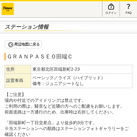
ログイン
FAQ
ステーション情報
周辺地図に戻る
ＧＲＡＮＰＡＳＥＯ田端Ｃ
住所
東京都北区田端新町2-23
ベーシック／ライズ（ハイブリッド）
設置車両
備考：
ジュニアシートなし
【ご注意】
場内や付近でのアイドリングは禁止です。
ご利用の際は、騒音など近隣の方へのご配慮をお願いします。
前面道路は一方通行のため、出庫時は右折してください。
「田端新町一丁目交差点」より徒歩約3分です。
※当ステーションへの順路はステーションフォトギャラリーをご
確認ください