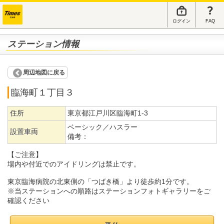
ログイン
FAQ
ステーション情報
周辺地図に戻る
臨海町１丁目３
住所
東京都江戸川区臨海町1-3
ベーシック／ハスラー
設置車両
備考：
【ご注意】
場内や付近でのアイドリングは禁止です。
東京臨海病院の北東側の「つばき橋」より徒歩約1分です。
※当ステーションへの順路はステーションフォトギャラリーをご
確認ください