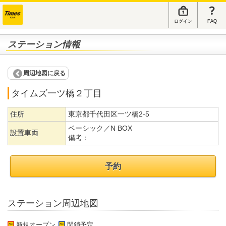
ログイン
FAQ
ステーション情報
周辺地図に戻る
タイムズ一ツ橋２丁目
住所
東京都千代田区一ツ橋2-5
ベーシック／N BOX
設置車両
備考：
予約
ステーション周辺地図
新規オープン
閉鎖予定