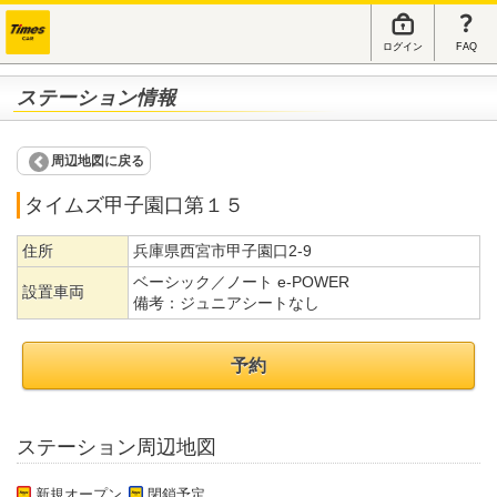
ログイン
FAQ
ステーション情報
周辺地図に戻る
タイムズ甲子園口第１５
住所
兵庫県西宮市甲子園口2-9
ベーシック／ノート e-POWER
設置車両
備考：
ジュニアシートなし
予約
ステーション周辺地図
新規オープン
閉鎖予定