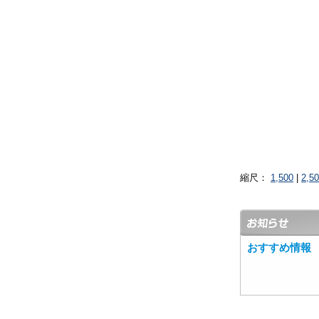
縮尺：
1,500
|
2,5
おすすめ情報