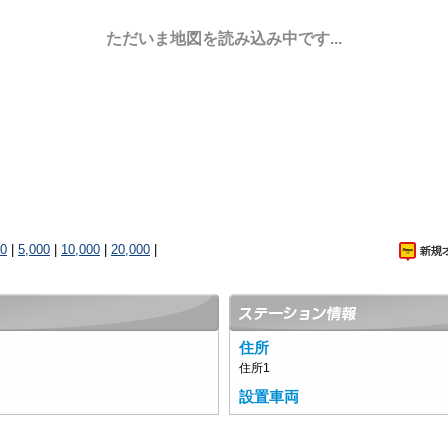
ただいま地図を読み込み中です...
00
|
5,000
|
10,000
|
20,000
|
住所
住所1
設置車両