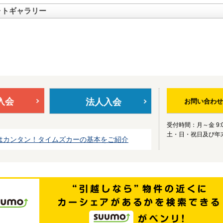
ォトギャラリー
入会
法人入会
お問い合わせ
受付時間：月～金 9:0
土・日・祝日及び年
はカンタン！タイムズカーの基本をご紹介