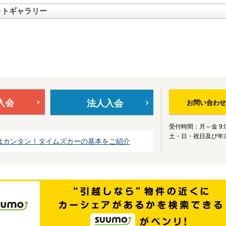
ォトギャラリー
入会
法人入会
お問い合わせ
受付時間：月～金 9:0
土・日・祝日及び年
はカンタン！タイムズカーの基本をご紹介