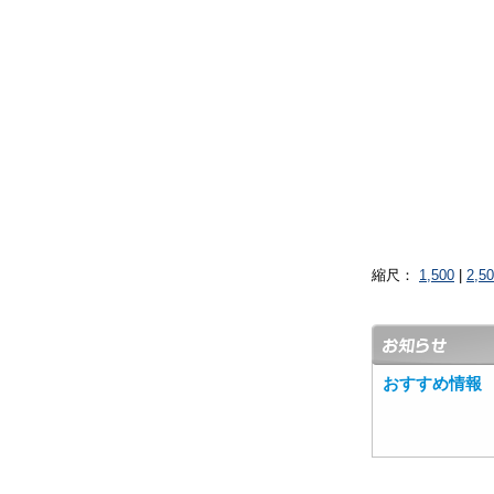
縮尺：
1,500
|
2,5
おすすめ情報