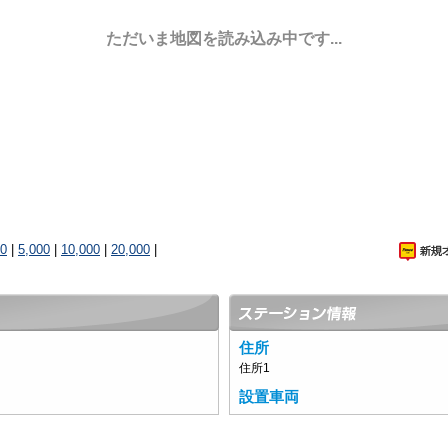
ただいま地図を読み込み中です...
00
|
5,000
|
10,000
|
20,000
|
住所
住所1
設置車両