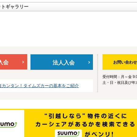
ォトギャラリー
入会
法人入会
お問い合わせ
受付時間：月～金 9:0
土・日・祝日及び年
はカンタン！タイムズカーの基本をご紹介