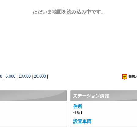
ただいま地図を読み込み中です...
00
|
5,000
|
10,000
|
20,000
|
住所
住所1
設置車両