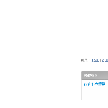
縮尺：
1,500
|
2,5
おすすめ情報