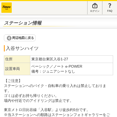
ログイン
FAQ
ステーション情報
周辺地図に戻る
入谷サンハイツ
住所
東京都台東区入谷1-27
ベーシック／ノート e-POWER
設置車両
備考：
ジュニアシートなし
【ご注意】
ステーションへのバイク・自転車の乗り入れは禁止しておりま
す。
ゴミは必ずお持ち帰りください。
場内や付近でのアイドリングは禁止です。
東京メトロ日比谷線「入谷駅」より徒歩約5分です。
※当ステーションへの順路はステーションフォトギャラリーをご