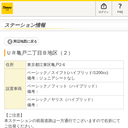
ログイン
FAQ
ステーション情報
周辺地図に戻る
ＵＲ亀戸二丁目Ｂ地区（２）
住所
東京都江東区亀戸2-6
ベーシック／スイフト(ハイブリッド/1200cc)
備考：
ジュニアシートなし
ベーシック／フィット（ハイブリッド）
設置車両
備考：
ベーシック／ヤリス（ハイブリッド）
備考：
【ご注意】
本ステーションの前面道路は一方通行でございますので右折にて
ご出発ください。