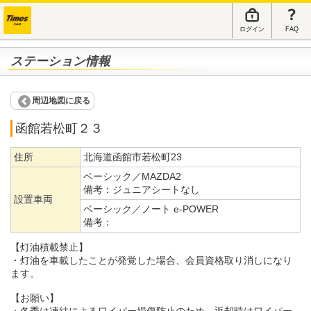
ログイン
FAQ
ステーション情報
周辺地図に戻る
函館若松町２３
住所
北海道函館市若松町23
ベーシック／MAZDA2
備考：
ジュニアシートなし
設置車両
ベーシック／ノート e-POWER
備考：
【灯油積載禁止】
・灯油を車載したことが発覚した場合、会員資格取り消しになり
ます。
【お願い】