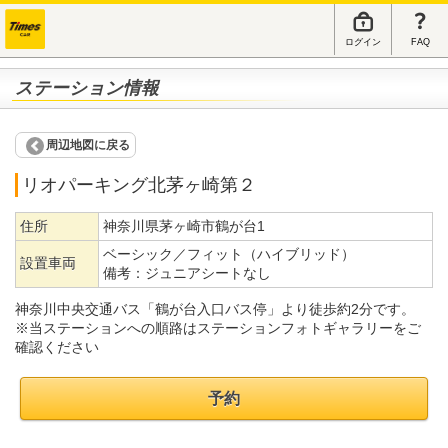
ログイン
FAQ
ステーション情報
周辺地図に戻る
リオパーキング北茅ヶ崎第２
住所
神奈川県茅ヶ崎市鶴が台1
ベーシック／フィット（ハイブリッド）
設置車両
備考：
ジュニアシートなし
神奈川中央交通バス「鶴が台入口バス停」より徒歩約2分です。
※当ステーションへの順路はステーションフォトギャラリーをご
確認ください
予約