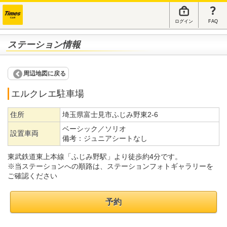
ログイン
FAQ
ステーション情報
周辺地図に戻る
エルクレエ駐車場
住所
埼玉県富士見市ふじみ野東2-6
ベーシック／ソリオ
設置車両
備考：
ジュニアシートなし
東武鉄道東上本線「ふじみ野駅」より徒歩約4分です。
※当ステーションへの順路は、ステーションフォトギャラリーを
ご確認ください
予約