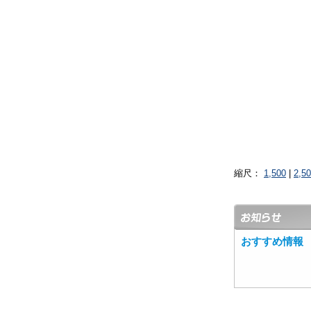
縮尺：
1,500
|
2,5
おすすめ情報