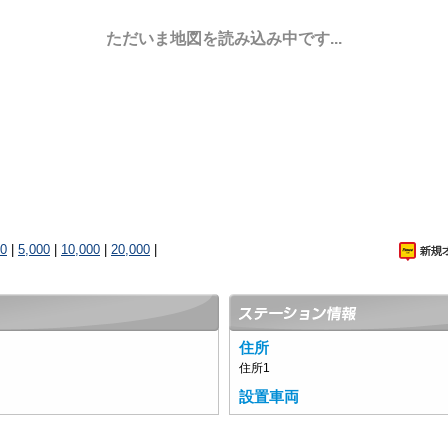
ただいま地図を読み込み中です...
00
|
5,000
|
10,000
|
20,000
|
住所
住所1
設置車両