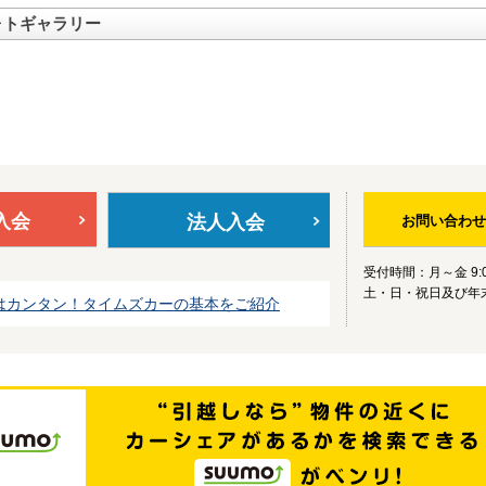
ォトギャラリー
入会
法人入会
お問い合わせ
受付時間：月～金 9:0
土・日・祝日及び年
はカンタン！タイムズカーの基本をご紹介