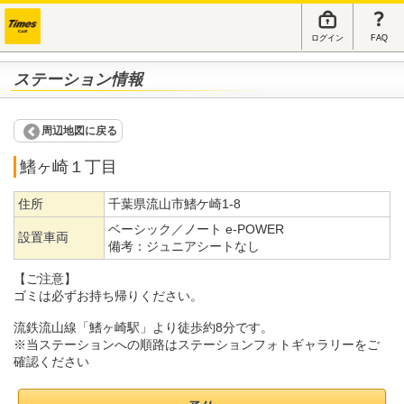
ログイン
FAQ
ステーション情報
周辺地図に戻る
鰭ヶ崎１丁目
住所
千葉県流山市鰭ケ崎1-8
ベーシック／ノート e-POWER
設置車両
備考：
ジュニアシートなし
【ご注意】
ゴミは必ずお持ち帰りください。
流鉄流山線「鰭ヶ崎駅」より徒歩約8分です。
※当ステーションへの順路はステーションフォトギャラリーをご
確認ください