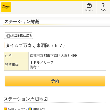
ログイン
FAQ
ステーション情報
周辺地図に戻る
タイムズ万寿寺東洞院（ＥＶ）
住所
京都府京都市下京区大堀町499
ミドル／リーフ
設置車両
備考：
予約
ステーション周辺地図
新規オープン
閉鎖予定