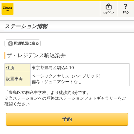
ログイン
FAQ
ステーション情報
周辺地図に戻る
ザ・レジデンス駒込染井
住所
東京都豊島区駒込4-10
ベーシック／ヤリス（ハイブリッド）
設置車両
備考：
ジュニアシートなし
「豊島区立駒込中学校」より徒歩約3分です。
※当ステーションへの順路はステーションフォトギャラリーをご
確認ください
予約