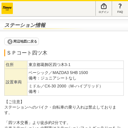
ログイン
FAQ
ステーション情報
周辺地図に戻る
ＳＰコート四ツ木
住所
東京都葛飾区四つ木3-1
ベーシック／MAZDA3 5HB 1500
備考：
ジュニアシートなし
設置車両
ミドル／CX-30 2000（M-ハイブリッド）
備考：
【ご注意】
ステーションへのバイク・自転車の乗り入れは禁止しておりま
す。
「四ツ木交番」より徒歩約2分です。