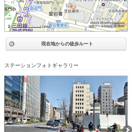
©2026 ZENRIN DataCom
地図データ©2026 ZENRIN
100m
現在地からの徒歩ルート
ステーションフォトギャラリー