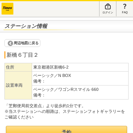
ログイン
FAQ
ステーション情報
周辺地図に戻る
新橋６丁目２
住所
東京都港区新橋6-2
ベーシック／N BOX
備考：
設置車両
ベーシック／ワゴンRスマイル 660
備考：
「芝郵便局前交差点」より徒歩約1分です。
※当ステーションへの順路は、ステーションフォトギャラリーを
ご確認ください
予約