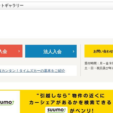
ォトギャラリー
入会
法人入会
お問い合わせ
受付時間：月～金 9:0
土・日・祝日及び年
はカンタン！タイムズカーの基本をご紹介