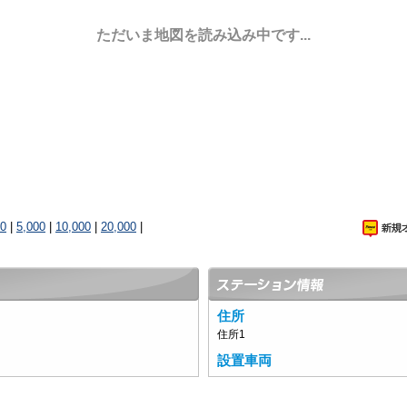
ただいま地図を読み込み中です...
00
|
5,000
|
10,000
|
20,000
|
住所
住所1
設置車両