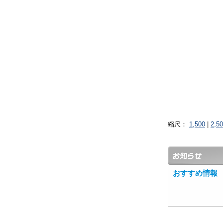
縮尺：
1,500
|
2,5
おすすめ情報