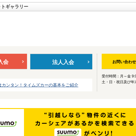
ォトギャラリー
入会
法人入会
お問い合わせ
受付時間：月～金 9:0
土・日・祝日及び年
はカンタン！タイムズカーの基本をご紹介