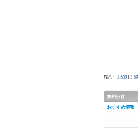
縮尺：
1,500
|
2,5
おすすめ情報