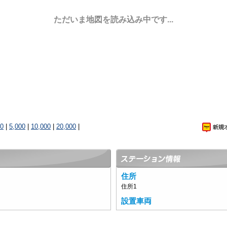
ただいま地図を読み込み中です...
00
|
5,000
|
10,000
|
20,000
|
住所
住所1
設置車両