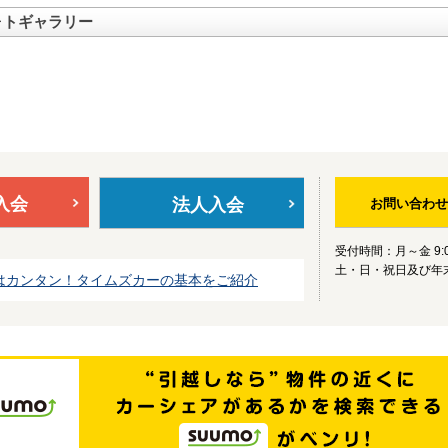
ォトギャラリー
入会
法人入会
お問い合わせ
受付時間：月～金 9:0
土・日・祝日及び年
はカンタン！タイムズカーの基本をご紹介