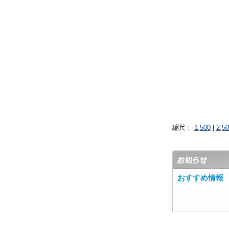
縮尺：
1,500
|
2,5
おすすめ情報