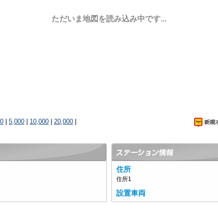
ただいま地図を読み込み中です...
00
|
5,000
|
10,000
|
20,000
|
住所
住所1
設置車両