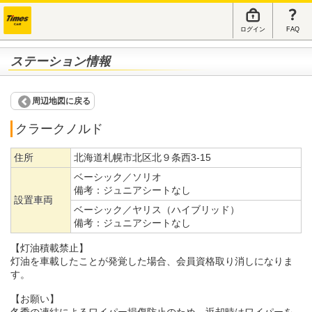
ログイン
FAQ
ステーション情報
周辺地図に戻る
クラークノルド
住所
北海道札幌市北区北９条西3-15
ベーシック／ソリオ
備考：
ジュニアシートなし
設置車両
ベーシック／ヤリス（ハイブリッド）
備考：
ジュニアシートなし
【灯油積載禁止】
灯油を車載したことが発覚した場合、会員資格取り消しになりま
す。
【お願い】