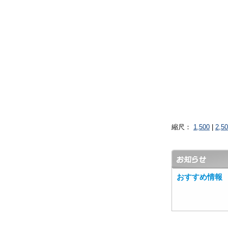
縮尺：
1,500
|
2,5
おすすめ情報