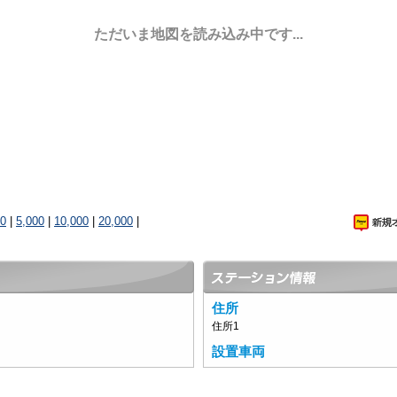
ただいま地図を読み込み中です...
00
|
5,000
|
10,000
|
20,000
|
住所
住所1
設置車両