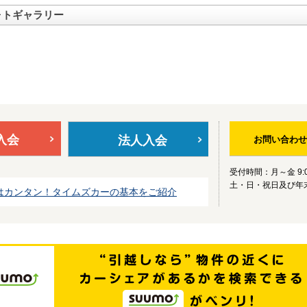
ォトギャラリー
入会
法人入会
お問い合わせ
受付時間：月～金 9:0
土・日・祝日及び年
はカンタン！タイムズカーの基本をご紹介