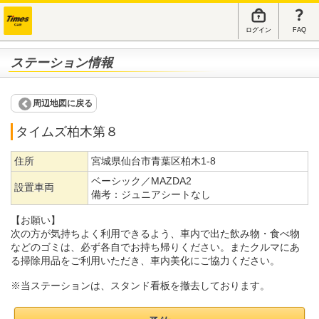
ログイン
FAQ
ステーション情報
周辺地図に戻る
タイムズ柏木第８
住所
宮城県仙台市青葉区柏木1-8
ベーシック／MAZDA2
設置車両
備考：
ジュニアシートなし
【お願い】
次の方が気持ちよく利用できるよう、車内で出た飲み物・食べ物
などのゴミは、必ず各自でお持ち帰りください。またクルマにあ
る掃除用品をご利用いただき、車内美化にご協力ください。
※当ステーションは、スタンド看板を撤去しております。