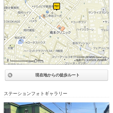
©2026 ZENRIN DataCom
地図データ©2026 ZENRIN
100m
現在地からの徒歩ルート
ステーションフォトギャラリー