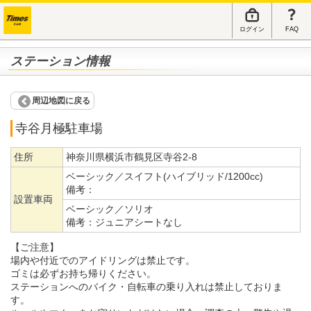
ログイン
FAQ
ステーション情報
周辺地図に戻る
寺谷月極駐車場
住所
神奈川県横浜市鶴見区寺谷2-8
ベーシック／スイフト(ハイブリッド/1200cc)
備考：
設置車両
ベーシック／ソリオ
備考：
ジュニアシートなし
【ご注意】
場内や付近でのアイドリングは禁止です。
ゴミは必ずお持ち帰りください。
ステーションへのバイク・自転車の乗り入れは禁止しておりま
す。