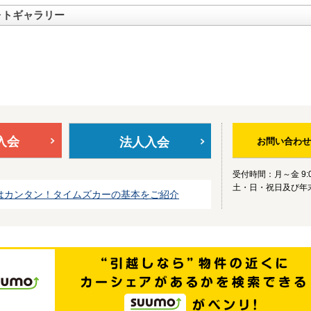
ォトギャラリー
入会
法人入会
お問い合わせ
受付時間：月～金 9:0
土・日・祝日及び年
はカンタン！タイムズカーの基本をご紹介