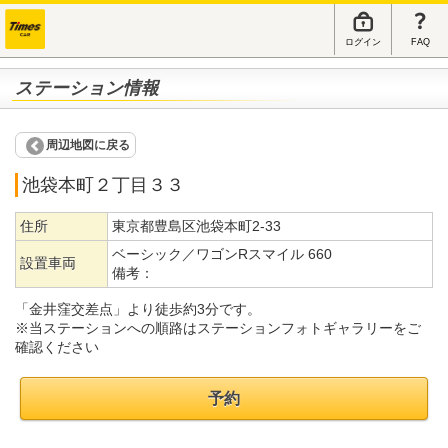
ログイン
FAQ
ステーション情報
周辺地図に戻る
池袋本町２丁目３３
住所
東京都豊島区池袋本町2-33
ベーシック／ワゴンRスマイル 660
設置車両
備考：
「金井窪交差点」より徒歩約3分です。
※当ステーションへの順路はステーションフォトギャラリーをご
確認ください
予約