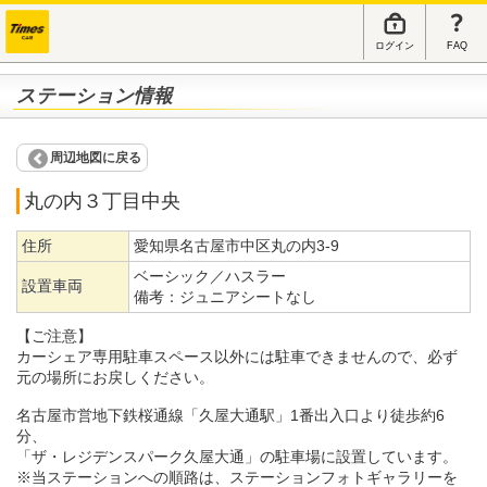
ログイン
FAQ
ステーション情報
周辺地図に戻る
丸の内３丁目中央
住所
愛知県名古屋市中区丸の内3-9
ベーシック／ハスラー
設置車両
備考：
ジュニアシートなし
【ご注意】
カーシェア専用駐車スペース以外には駐車できませんので、必ず
元の場所にお戻しください。
名古屋市営地下鉄桜通線「久屋大通駅」1番出入口より徒歩約6
分、
「ザ・レジデンスパーク久屋大通」の駐車場に設置しています。
※当ステーションへの順路は、ステーションフォトギャラリーを