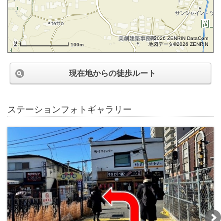
©2026 ZENRIN DataCom
地図データ©2026 ZENRIN
100m
現在地からの徒歩ルート
ステーションフォトギャラリー