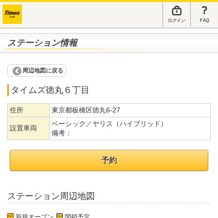
ログイン
FAQ
ステーション情報
周辺地図に戻る
タイムズ徳丸６丁目
住所
東京都板橋区徳丸6-27
ベーシック／ヤリス（ハイブリッド）
設置車両
備考：
予約
ステーション周辺地図
新規オープン
閉鎖予定