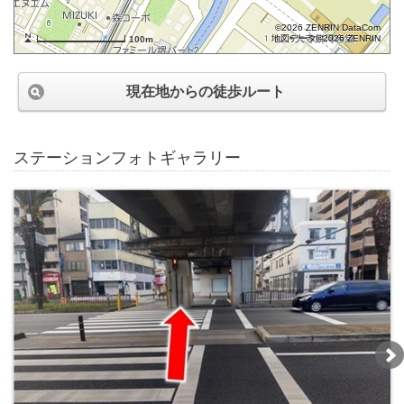
©2026 ZENRIN DataCom
地図データ©2026 ZENRIN
100m
現在地からの徒歩ルート
ステーションフォトギャラリー