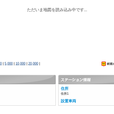
ただいま地図を読み込み中です...
00
|
5,000
|
10,000
|
20,000
|
住所
住所1
設置車両