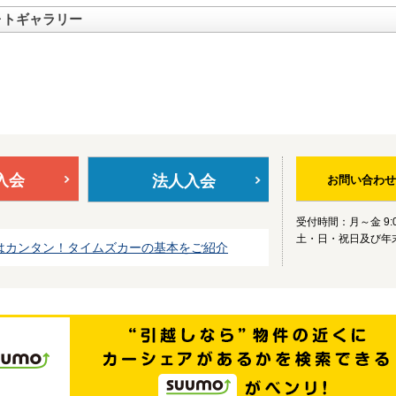
ォトギャラリー
入会
法人入会
お問い合わせ
受付時間：月～金 9:0
土・日・祝日及び年
はカンタン！タイムズカーの基本をご紹介