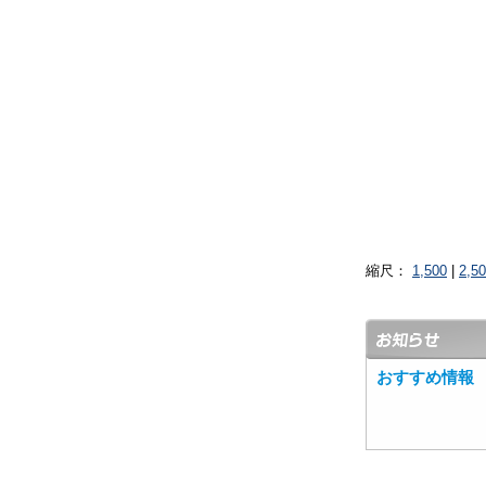
縮尺：
1,500
|
2,5
おすすめ情報