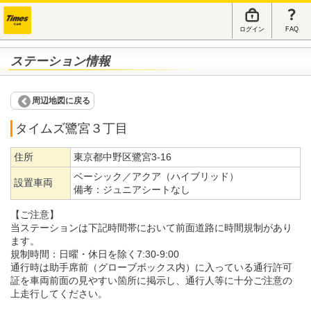
ログイン
FAQ
ステーション情報
周辺地図に戻る
タイムズ鷺宮３丁目
住所
東京都中野区鷺宮3-16
ベーシック／アクア（ハイブリッド）
設置車両
備考：
ジュニアシートなし
【ご注意】
当ステーションは下記時間帯において前面道路に時間規制があり
ます。
規制時間：日曜・休日を除く7:30-9:00
通行時は助手席前（グローブボックス内）に入っている通行許可
証を車両前面の見やすい箇所に掲示し、通行人等に十分ご注意の
上走行してください。