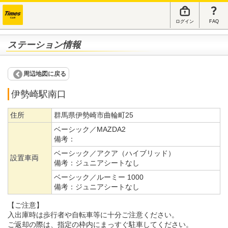
ログイン
FAQ
ステーション情報
周辺地図に戻る
伊勢崎駅南口
住所
群馬県伊勢崎市曲輪町25
ベーシック／MAZDA2
備考：
ベーシック／アクア（ハイブリッド）
設置車両
備考：
ジュニアシートなし
ベーシック／ルーミー 1000
備考：
ジュニアシートなし
【ご注意】
入出庫時は歩行者や自転車等に十分ご注意ください。
ご返却の際は、指定の枠内にまっすぐ駐車してください。